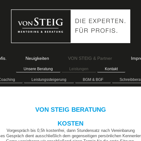
fis.
Neuigkeiten
VON STEIG & Partner
Impr
Unsere Beratung
Leistungen
Kontakt
Coaching
Leistungssteigerung
BGM & BGF
Schreibbera
VON STEIG BERATUNG
KOSTEN
Vorgespräch bis 0,5h kostenfrei, dann Stundensatz nach Vereinbarung
ses Gespräch dient ausschließlich dem gegenseitigen persönlichen Kennenler