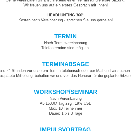
Gerne vereinbaren wir anschließend einen Termin für die erste Sitzung.
Wir freuen uns auf ein erstes Gespräch mit Ihnen!
HEADHUNTING 360°
Kosten nach Vereinbarung - sprechen Sie uns gerne an!
TERMIN
Nach Terminvereinbarung
Telefontermine sind möglich.
TERMINABSAGE
tens 24 Stunden vor unserem Termin telefonisch oder per Mail und wir suche
erspätete Mitteilung, behalten wir uns vor, das Honorar für die geplante Sitzu
WORKSHOP/SEMINAR
Nach Vereinbarung
Ab 1600
€/ Tag zzgl. 19% USt.
Max. 10 Teilnehmer
Dauer: 1 bis 3 Tage
IMPULSVORTRAG